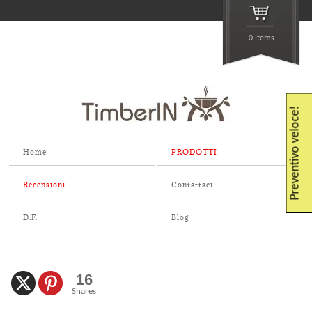
0 Items
Preventivo veloce!
Home
PRODOTTI
Recensioni
Contattaci
D.F.
Blog
16
Shares