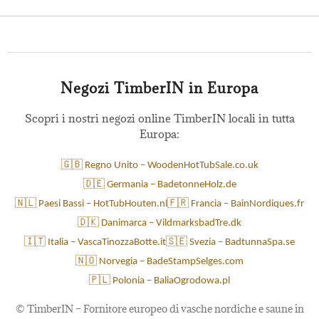
Negozi TimberIN in Europa
Scopri i nostri negozi online TimberIN locali in tutta
Europa:
🇬🇧 Regno Unito – WoodenHotTubSale.co.uk
🇩🇪 Germania – BadetonneHolz.de
🇳🇱 Paesi Bassi – HotTubHouten.nl
🇫🇷 Francia – BainNordiques.fr
🇩🇰 Danimarca – VildmarksbadTre.dk
🇮🇹 Italia – VascaTinozzaBotte.it
🇸🇪 Svezia – BadtunnaSpa.se
🇳🇴 Norvegia – BadeStampSelges.com
🇵🇱 Polonia – BaliaOgrodowa.pl
©
TimberIN – Fornitore europeo di vasche nordiche e saune in