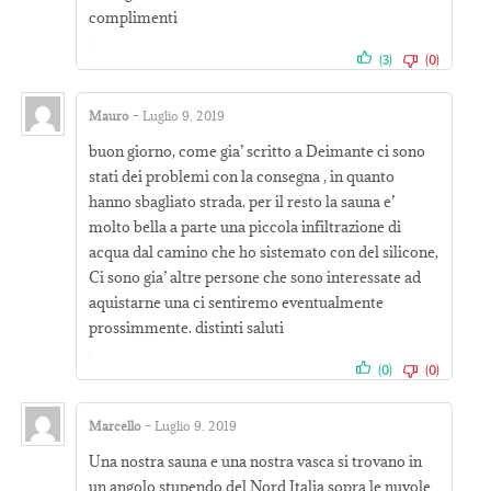
complimenti
(3)
(0)
Mauro
–
Luglio 9, 2019
Valutato
5
su
buon giorno, come gia’ scritto a Deimante ci sono
5
stati dei problemi con la consegna , in quanto
hanno sbagliato strada. per il resto la sauna e’
molto bella a parte una piccola infiltrazione di
acqua dal camino che ho sistemato con del silicone,
Ci sono gia’ altre persone che sono interessate ad
aquistarne una ci sentiremo eventualmente
prossimmente. distinti saluti
(0)
(0)
Marcello
–
Luglio 9, 2019
Valutato
4
Una nostra sauna e una nostra vasca si trovano in
su 5
un angolo stupendo del Nord Italia sopra le nuvole