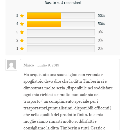
Basato su 4 recensioni
5
50%
4
50%
3
0%
2
0%
1
0%
Marco
–
Luglio 9, 2019
Valutato
5
su
Ho acquistato una sauna igloo con veranda e
5
spogliatoio,devo dire che la ditta Timberin si è
dimostrata molto seria ,disponibile nel soddisfare
ogni mia richiesta e molto puntuale sia nel
trasporto ( un complimento speciale per i
trasportatori,puntualissimi ,disponibili efficenti )
che nella qualità del prodotto finito. Io e mia
moglie siamo rimasti molto soddisfatti e
consigliamo la ditta Timberin a tutti. Grazie e