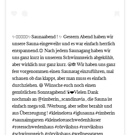
✨🧖🏼‍♀️🧖‍♂️✨Saunaabend ! ✨ Gestern Abend haben wir
unsere Sauna eingeweiht und es war einfach herrlich
entspannend.😊 Nach jedem Saunagang haben wir
uns ganz kurz in unserem Schwimmteich abgekühlt,
aber wirklich nur ganz kurz. 😬🙈 Wir haben uns ganz
fest vorgenommen einen Saunatag einzuführen, mal
schauen ob das klappt, aber man muss es einfach
durchziehen. 😄 Wünsche euch noch einen
gemütlichen Sonntagabend !🕯❤️Vielen Dank
nochmals an @timberin_scandinavia , die Sauna ist
einfach mega toll. !Werbung, aber selbst bezahlt und
aus Überzeugung ! #kleinelotta #iglusauna #timberin
#saunaimgarten #kleinelottaschwedenhäuser
#rotesschwedenhaus #rörvikshus #rorvikshus
#schwimmteich #rörvikshaus #wellnessgarten