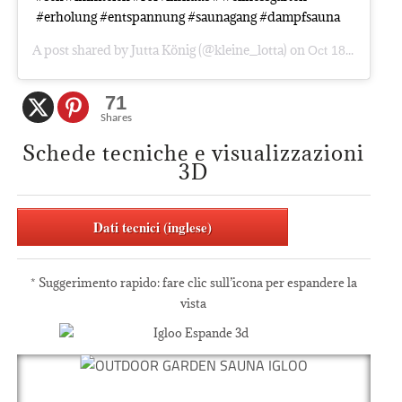
#erholung #entspannung #saunagang #dampfsauna
A post shared by
Jutta König
(@kleine_lotta) on
Oct 18, 2020 at 9:19am PDT
71
Shares
Schede tecniche e visualizzazioni
3D
Dati tecnici (inglese)
* Suggerimento rapido: fare clic sull’icona per espandere la
vista