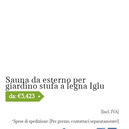
Sauna da esterno per
giardino stufa a legna Iglu
da:
€
5,423
[Incl. IVA]
*Spese di spedizione: [Per prezzo, contattaci separatamente!]