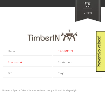
0 Items
Preventivo veloce!
Home
PRODOTTI
Recensioni
Contattaci
D.F.
Blog
Home
»
»
Special Offer
» Sauna da esterno per giardino stufa a legna Iglu
Molto popolare!