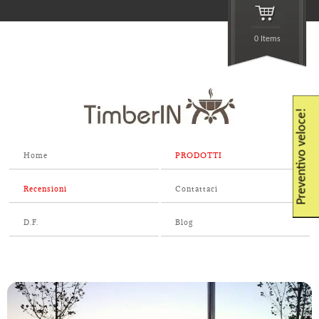
0 Items
Preventivo veloce!
Home
PRODOTTI
Recensioni
Contattaci
D.F.
Blog