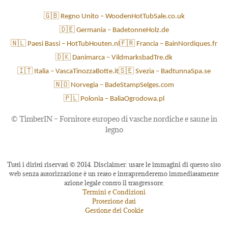
🇬🇧 Regno Unito – WoodenHotTubSale.co.uk
🇩🇪 Germania – BadetonneHolz.de
🇳🇱 Paesi Bassi – HotTubHouten.nl
🇫🇷 Francia – BainNordiques.fr
🇩🇰 Danimarca – VildmarksbadTre.dk
🇮🇹 Italia – VascaTinozzaBotte.it
🇸🇪 Svezia – BadtunnaSpa.se
🇳🇴 Norvegia – BadeStampSelges.com
🇵🇱 Polonia – BaliaOgrodowa.pl
©
TimberIN – Fornitore europeo di vasche nordiche e saune in
legno
Tutti i diritti riservati © 2014. Disclaimer: usare le immagini di questo sito
web senza autorizzazione è un reato e intraprenderemo immediatamente
azione legale contro il trasgressore.
Termini e Condizioni
Protezione dati
Gestione dei Cookie