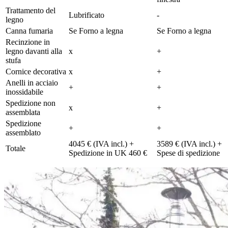
Trattamento del
Lubrificato
-
legno
Canna fumaria
Se Forno a legna
Se Forno a legna
Recinzione in
legno davanti alla
x
+
stufa
Cornice decorativa
x
+
Anelli in acciaio
+
+
inossidabile
Spedizione non
x
+
assemblata
Spedizione
+
+
assemblato
4045 € (IVA incl.) +
3589 € (IVA incl.) +
Totale
Spedizione in UK 460 €
Spese di spedizione