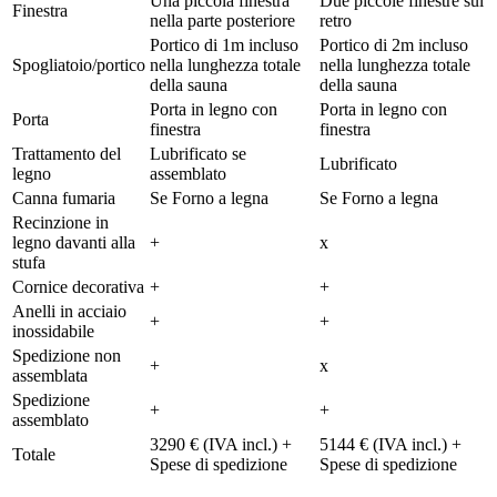
Una piccola finestra
Due piccole finestre sul
Finestra
nella parte posteriore
retro
Portico di 1m incluso
Portico di 2m incluso
Spogliatoio/portico
nella lunghezza totale
nella lunghezza totale
della sauna
della sauna
Porta in legno con
Porta in legno con
Porta
finestra
finestra
Trattamento del
Lubrificato se
Lubrificato
legno
assemblato
Canna fumaria
Se Forno a legna
Se Forno a legna
Recinzione in
legno davanti alla
+
x
stufa
Cornice decorativa
+
+
Anelli in acciaio
+
+
inossidabile
Spedizione non
+
x
assemblata
Spedizione
+
+
assemblato
3290 € (IVA incl.) +
5144 € (IVA incl.) +
Totale
Spese di spedizione
Spese di spedizione