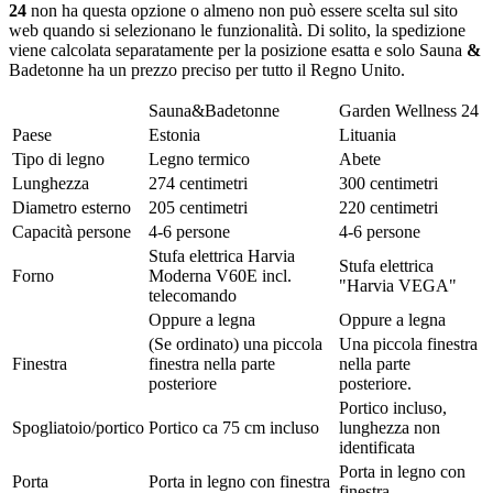
24
non ha questa opzione o almeno non può essere scelta sul sito
web quando si selezionano le funzionalità. Di solito, la spedizione
viene calcolata separatamente per la posizione esatta e solo Sauna
&
Badetonne ha un prezzo preciso per tutto il Regno Unito.
Sauna&Badetonne
Garden Wellness 24
Paese
Estonia
Lituania
Tipo di legno
Legno termico
Abete
Lunghezza
274 centimetri
300 centimetri
Diametro esterno
205 centimetri
220 centimetri
Capacità persone
4-6 persone
4-6 persone
Stufa elettrica Harvia
Stufa elettrica
Forno
Moderna V60E incl.
"Harvia VEGA"
telecomando
Oppure a legna
Oppure a legna
(Se ordinato) una piccola
Una piccola finestra
Finestra
finestra nella parte
nella parte
posteriore
posteriore.
Portico incluso,
Spogliatoio/portico
Portico ca 75 cm incluso
lunghezza non
identificata
Porta in legno con
Porta
Porta in legno con finestra
finestra