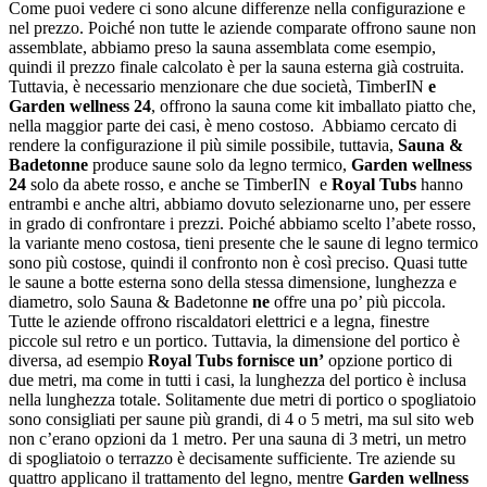
Come puoi vedere ci sono alcune differenze nella configurazione e
nel prezzo. Poiché non tutte le aziende comparate offrono saune non
assemblate, abbiamo preso la sauna assemblata come esempio,
quindi il prezzo finale calcolato è per la sauna esterna già costruita.
Tuttavia, è necessario menzionare che due società, TimberIN
e
Garden wellness 24
, offrono la sauna come kit imballato piatto che,
nella maggior parte dei casi, è meno costoso. Abbiamo cercato di
rendere la configurazione il più simile possibile, tuttavia,
Sauna &
Badetonne
produce saune solo da legno termico,
Garden wellness
24
solo da abete rosso, e anche se TimberIN e
Royal Tubs
hanno
entrambi e anche altri, abbiamo dovuto selezionarne uno, per essere
in grado di confrontare i prezzi. Poiché abbiamo scelto l’abete rosso,
la variante meno costosa, tieni presente che le saune di legno termico
sono più costose, quindi il confronto non è così preciso. Quasi tutte
le saune a botte esterna sono della stessa dimensione, lunghezza e
diametro, solo Sauna & Badetonne
ne
offre una po’ più piccola.
Tutte le aziende offrono riscaldatori elettrici e a legna, finestre
piccole sul retro e un portico. Tuttavia, la dimensione del portico è
diversa, ad esempio
Royal Tubs fornisce un’
opzione portico di
due metri, ma come in tutti i casi, la lunghezza del portico è inclusa
nella lunghezza totale. Solitamente due metri di portico o spogliatoio
sono consigliati per saune più grandi, di 4 o 5 metri, ma sul sito web
non c’erano opzioni da 1 metro. Per una sauna di 3 metri, un metro
di spogliatoio o terrazzo è decisamente sufficiente. Tre aziende su
quattro applicano il trattamento del legno, mentre
Garden wellness