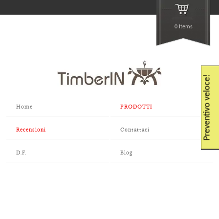
0 Items
Preventivo veloce!
Home
PRODOTTI
Recensioni
Contattaci
D.F.
Blog