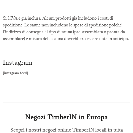
Sì, l’IVA è già inclusa. Alcuni prodotti già includono i costi di
I prezzi indicati sul sito web sono
spedizione. Le saune non includono le spese di spedizione poiché
comprensivi di tasse?
l’indirizzo di consegna, il tipo di sauna (pre-assemblata o pronta da
assemblare) e misura della sauna dovrebbero essere note in anticipo.
Instagram
[instagram-feed]
Negozi TimberIN in Europa
Scopri i nostri negozi online TimberIN locali in tutta