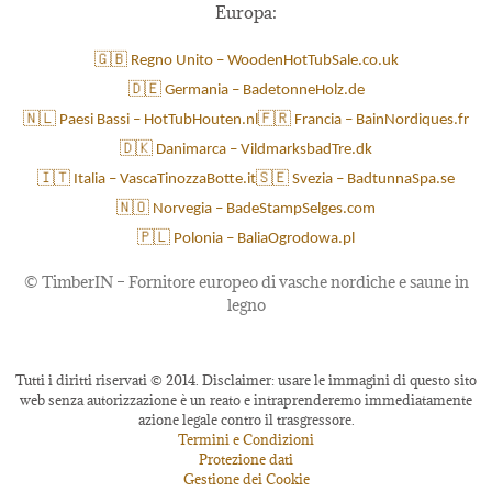
Europa:
🇬🇧 Regno Unito – WoodenHotTubSale.co.uk
🇩🇪 Germania – BadetonneHolz.de
🇳🇱 Paesi Bassi – HotTubHouten.nl
🇫🇷 Francia – BainNordiques.fr
🇩🇰 Danimarca – VildmarksbadTre.dk
🇮🇹 Italia – VascaTinozzaBotte.it
🇸🇪 Svezia – BadtunnaSpa.se
🇳🇴 Norvegia – BadeStampSelges.com
🇵🇱 Polonia – BaliaOgrodowa.pl
©
TimberIN – Fornitore europeo di vasche nordiche e saune in
legno
Tutti i diritti riservati © 2014. Disclaimer: usare le immagini di questo sito
web senza autorizzazione è un reato e intraprenderemo immediatamente
azione legale contro il trasgressore.
Termini e Condizioni
Protezione dati
Gestione dei Cookie