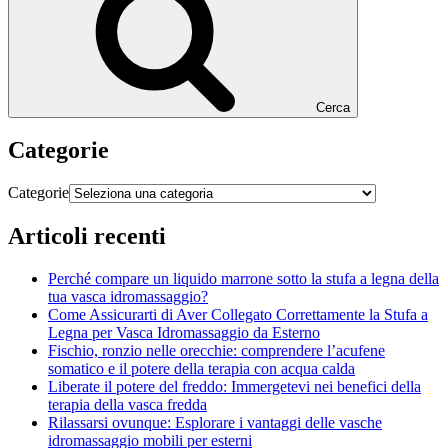
Cerca
Categorie
Categorie
Articoli recenti
Perché compare un liquido marrone sotto la stufa a legna della
tua vasca idromassaggio?
Come Assicurarti di Aver Collegato Correttamente la Stufa a
Legna per Vasca Idromassaggio da Esterno
Fischio, ronzio nelle orecchie: comprendere l’acufene
somatico e il potere della terapia con acqua calda
Liberate il potere del freddo: Immergetevi nei benefici della
terapia della vasca fredda
Rilassarsi ovunque: Esplorare i vantaggi delle vasche
idromassaggio mobili per esterni