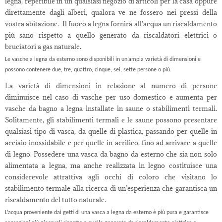
legna, reperibile in un qualsiasi negozio di articoli per la casa oppure
direttamente dagli alberi, qualora ve ne fossero nei pressi della
vostra abitazione. Il fuoco a legna fornirà all’acqua un riscaldamento
più sano rispetto a quello generato da riscaldatori elettrici o
bruciatori a gas naturale.
Le vasche a legna da esterno sono disponibili in un’ampia varietà di dimensioni e
possono contenere due, tre, quattro, cinque, sei, sette persone o più.
La varietà di dimensioni in relazione al numero di persone
diminuisce nel caso di vasche per uso domestico e aumenta per
vasche da bagno a legna installate in saune o stabilimenti termali.
Solitamente, gli stabilimenti termali e le saune possono presentare
qualsiasi tipo di vasca, da quelle di plastica, passando per quelle in
acciaio inossidabile e per quelle in acrilico, fino ad arrivare a quelle
di legno. Possedere una vasca da bagno da esterno che sia non solo
alimentata a legna, ma anche realizzata in legno costituisce una
considerevole attrattiva agli occhi di coloro che visitano lo
stabilimento termale alla ricerca di un’esperienza che garantisca un
riscaldamento del tutto naturale.
L’acqua proveniente dai getti di una vasca a legna da esterno è più pura e garantisce