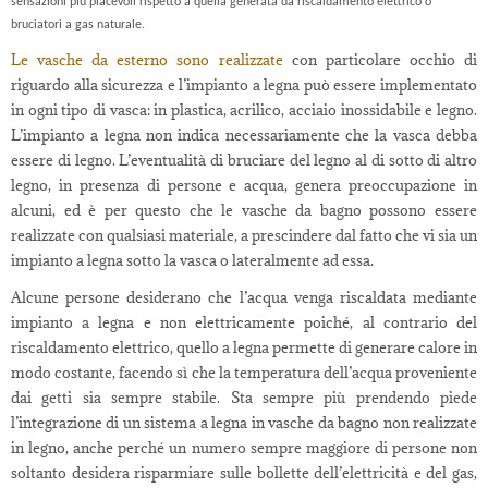
sensazioni più piacevoli rispetto a quella generata da riscaldamento elettrico o
bruciatori a gas naturale.
Le vasche da esterno sono realizzate
con particolare occhio di
riguardo alla sicurezza e l’impianto a legna può essere implementato
in ogni tipo di vasca: in plastica, acrilico, acciaio inossidabile e legno.
L’impianto a legna non indica necessariamente che la vasca debba
essere di legno. L’eventualità di bruciare del legno al di sotto di altro
legno, in presenza di persone e acqua, genera preoccupazione in
alcuni, ed è per questo che le vasche da bagno possono essere
realizzate con qualsiasi materiale, a prescindere dal fatto che vi sia un
impianto a legna sotto la vasca o lateralmente ad essa.
Alcune persone desiderano che l’acqua venga riscaldata mediante
impianto a legna e non elettricamente poiché, al contrario del
riscaldamento elettrico, quello a legna permette di generare calore in
modo costante, facendo sì che la temperatura dell’acqua proveniente
dai getti sia sempre stabile. Sta sempre più prendendo piede
l’integrazione di un sistema a legna in vasche da bagno non realizzate
in legno, anche perché un numero sempre maggiore di persone non
soltanto desidera risparmiare sulle bollette dell’elettricità e del gas,