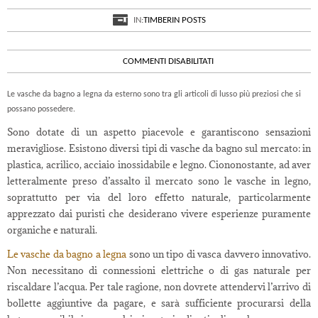
IN:
TIMBERIN POSTS
SU
COMMENTI DISABILITATI
VASCHE
DA
Le vasche da bagno a legna da esterno sono tra gli articoli di lusso più preziosi che si
BAGNO
possano possedere.
A
LEGNA
Sono dotate di un aspetto piacevole e garantiscono sensazioni
DA
meravigliose. Esistono diversi tipi di vasche da bagno sul mercato: in
ESTERNO
plastica, acrilico, acciaio inossidabile e legno. Ciononostante, ad aver
letteralmente preso d’assalto il mercato sono le vasche in legno,
soprattutto per via del loro effetto naturale, particolarmente
apprezzato dai puristi che desiderano vivere esperienze puramente
organiche e naturali.
Le vasche da bagno a legna
sono un tipo di vasca davvero innovativo.
Non necessitano di connessioni elettriche o di gas naturale per
riscaldare l’acqua. Per tale ragione, non dovrete attendervi l’arrivo di
bollette aggiuntive da pagare, e sarà sufficiente procurarsi della