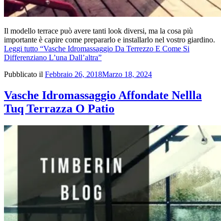
Il modello terrace può avere tanti look diversi, ma la cosa più
importante è capire come prepararlo e installarlo nel vostro giardino.
Leggi tutto
“Vasche Idromassaggio Da Terrezzo E Come Si
Differenziano L’una Dall’altra”
Pubblicato il
Febbraio 26, 2018
Marzo 18, 2024
Vasche Idromassaggio Affondate Nellla
Tuq Terrazza O Patio