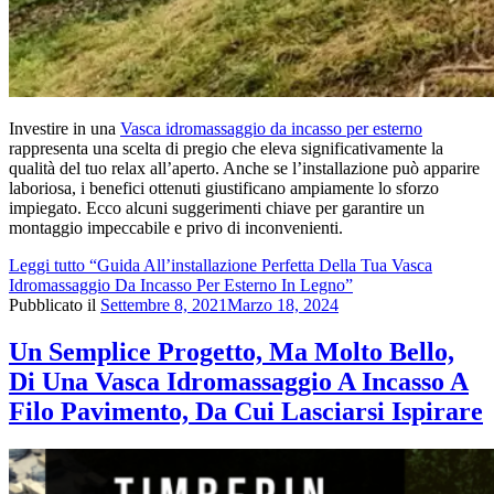
Investire in una
Vasca idromassaggio da incasso per esterno
rappresenta una scelta di pregio che eleva significativamente la
qualità del tuo relax all’aperto. Anche se l’installazione può apparire
laboriosa, i benefici ottenuti giustificano ampiamente lo sforzo
impiegato. Ecco alcuni suggerimenti chiave per garantire un
montaggio impeccabile e privo di inconvenienti.
Leggi tutto
“Guida All’installazione Perfetta Della Tua Vasca
Idromassaggio Da Incasso Per Esterno In Legno”
Pubblicato il
Settembre 8, 2021
Marzo 18, 2024
Un Semplice Progetto, Ma Molto Bello,
Di Una Vasca Idromassaggio A Incasso A
Filo Pavimento, Da Cui Lasciarsi Ispirare