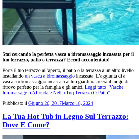
Stai cercando la perfetta vasca a idromassaggio incassata per il
tuo terrazzo, patio o terrazza? Eccoti accontentato!
Porta il tuo terrazzo all’aperto, il patio o la terrazza a un altro livello
installando
un vasca a idromassaggio
incassata. L’aggiunta di a
vasca a idromassaggio incassata al tuo giardino creerà il luogo di
ritrovo perfetto per la famiglia e gli amici.
Leggi tutto
“Vasche
Idromassaggio Affondate Nellla Tuq Terrazza O Patio”
Pubblicato il
Giugno 26, 2017
Marzo 18, 2024
La Tua Hot Tub in Legno Sul Terrazzo:
Dove E Come?